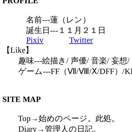
PROFILE
名前---蓮（レン）
誕生日---１１月２１日
Pixiv
Twitter
【Like】
趣味---絵描き/ 声優/ 音楽/ 妄
ゲーム---FF（Ⅶ/Ⅷ/Ⅹ/DFF）/KH/D
SITE MAP
Top→始めのページ。此処。
Diary→管理人の日記。